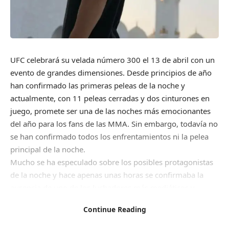
UFC celebrará su velada número 300 el 13 de abril con un
evento de grandes dimensiones. Desde principios de año
han confirmado las primeras peleas de la noche y
actualmente, con 11 peleas cerradas y dos cinturones en
juego, promete ser una de las noches más emocionantes
del año para los fans de las MMA. Sin embargo, todavía no
se han confirmado todos los enfrentamientos ni la pelea
principal de la noche.
Mucho se ha especulado sobre los posibles protagonistas
de la noche y hace apenas unas horas se confirmaba la
ausencia de uno de los luchadores más mediáticos y
prometedores de la UFC: Khamzat Chimaev.
Continue Reading
El peleador checheno, que viene de una victoria contra el
ex campeón Kamaru Usman, es uno de los aspirantes al