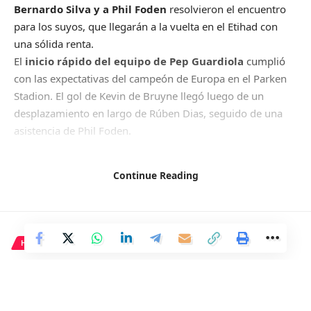
Bernardo Silva y a Phil Foden
resolvieron el encuentro
para los suyos, que llegarán a la vuelta en el Etihad con
una sólida renta.
El
inicio rápido del equipo de Pep Guardiola
cumplió
con las expectativas del campeón de Europa en el Parken
Stadion. El gol de Kevin de Bruyne llegó luego de un
desplazamiento en largo de Rúben Dias, seguido de una
asistencia de Phil Foden.
Continue Reading
El equipo City se adelantó nuevamente antes de
finalizar la primera mitad
con otro gol de Bernardo
Silva tras una pugna entre De Bruyne y Mattsson. De
Bruyne estuvo cerca de anotar de nuevo, pero el portero
HISTORIA
polaco evitó el gol. El equipo danés también intentó
5 datos sobre el gran
sorprender con un cabezazo de Erling Haaland que
culminó en un córner.
conquistador Alejandro Magno