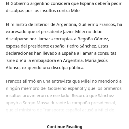
El Gobierno argentino considera que España debería pedir
disculpas por los insultos contra Milei
El ministro de Interior de Argentina, Guillermo Francos, ha
expresado que el presidente Javier Milei no debe
disculparse por llamar «corrupta» a Begoña Gómez,
esposa del presidente español Pedro Sánchez. Estas
declaraciones han llevado a España a llamar a consultas
‘sine die’ a la embajadora en Argentina, María Jesús
Alonso, exigiendo una disculpa pública.
Francos afirmó en una entrevista que Milei no mencionó a
ningún miembro del Gobierno español y que los primeros
insultos provinieron de ese lado. Recordó que Sánchez
apoyó a Sergio Massa durante la campaña presidencial,
que el ministro de Transporte español acusó a Milei de
consumir sustancias, y que otros miembros del Gobierno
hicieron comentarios negativos sobre el mandatario
Continue Reading