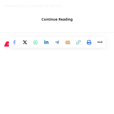
Fuente (para controlar el refrito):
https://www.europapress.es/deportes/noticia-dennis-
gonzalez-mireia-hernandez-cuelgan-plata-duo-mixto-libre-
Continue Reading
20240210104715.html
HISTORIA
Facebook
La fiesta final del sha de Persia.
2 Min Read
Distrito
Last updated: 10 de febrero de 2024 09:58