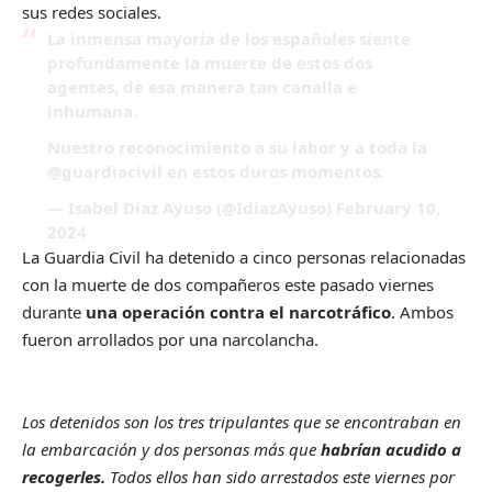
sus redes sociales.
La inmensa mayoría de los españoles siente
profundamente la muerte de estos dos
agentes, de esa manera tan canalla e
inhumana.
Nuestro reconocimiento a su labor y a toda la
@guardiacivil
en estos duros momentos.
— Isabel Díaz Ayuso (@IdiazAyuso)
February 10,
2024
La Guardia Civil ha detenido a cinco personas relacionadas
con la muerte de dos compañeros este pasado viernes
durante
una operación contra el narcotráfico
. Ambos
fueron arrollados por una narcolancha.
Los detenidos son los tres tripulantes que se encontraban en
la embarcación y dos personas más que
habrían acudido a
recogerles.
Todos ellos han sido arrestados este viernes por