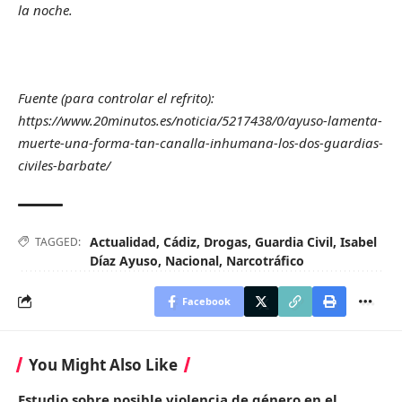
la noche.
Fuente (para controlar el refrito):
https://www.20minutos.es/noticia/5217438/0/ayuso-lamenta-
muerte-una-forma-tan-canalla-inhumana-los-dos-guardias-
civiles-barbate/
Actualidad
,
Cádiz
,
Drogas
,
Guardia Civil
,
Isabel
TAGGED:
Díaz Ayuso
,
Nacional
,
Narcotráfico
Facebook
You Might Also Like
Estudio sobre posible violencia de género en el