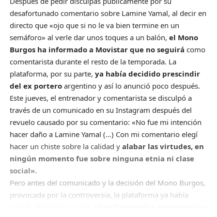
Después de pedir disculpas públicamente por su
desafortunado comentario sobre Lamine Yamal, al decir en
directo que «ojo que si no le va bien termine en un
semáforo» al verle dar unos toques a un balón,
el Mono
Burgos ha informado a Movistar que no seguirá
como
comentarista durante el resto de la temporada. La
plataforma, por su parte,
ya había decidido prescindir
del ex portero
argentino y así lo anunció poco después.
Este jueves, el entrenador y comentarista se disculpó a
través de un comunicado en su Instagram después del
revuelo causado por su comentario: «No fue mi intención
hacer daño a Lamine Yamal (…) Con mi comentario elegí
hacer un chiste sobre la calidad y
alabar las virtudes, en
ningún momento fue sobre ninguna etnia ni clase
social».
Pero antes del comunicado y la decisión del Mono Burgos,
provocada por la controversia, la plataforma ya había
pedido disculpas por los
«desafortunados comentarios»