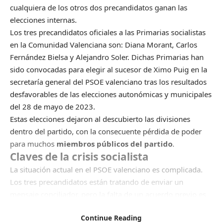
cualquiera de los otros dos precandidatos ganan las
elecciones internas.
Los tres precandidatos oficiales a las Primarias socialistas
en la Comunidad Valenciana son: Diana Morant, Carlos
Fernández Bielsa y Alejandro Soler. Dichas Primarias han
sido convocadas para elegir al sucesor de Ximo Puig en la
secretaría general del PSOE valenciano tras los resultados
desfavorables de las elecciones autonómicas y municipales
del 28 de mayo de 2023.
Estas elecciones dejaron al descubierto las divisiones
dentro del partido, con la consecuente pérdida de poder
para muchos
miembros públicos del partido
.
Claves de la crisis socialista
La situación actual en el PSOE valenciano es complicada.
Los tres precandidatos están tratando de enviar un
mensaje conciliador, pero la falta de un acuerdo previo es
una de las claves más significativas en esta crisis.
Continue Reading
La Ejecutiva socialista tuvo que suspenderse dos lunes