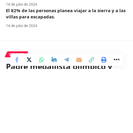
14 de julio de 2024
El 82% de las personas planea viajar a la sierra y a las
villas para escapadas.
14 de julio de 2024
DEPORTE
Padre medallista olímpico y
número 1 del Draft de la NBA,
Zaccharie Risacher, el
malagueño de éxito.
2 Min Read
Distrito
Last updated: 27 de junio de 2024 13:53