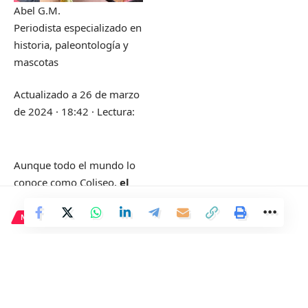
Abel G.M.
Periodista especializado en
historia, paleontología y
mascotas
Actualizado a
26 de marzo
de 2024 · 18:42
·
Lectura:
Aunque todo el mundo lo
conoce como Coliseo,
el
nombre oficial de este
famoso monumento
NACIONAL
romano es Anfiteatro
Koldo García se reunió con
Flavio
, en referencia a la
Ángel Víctor Torres y el equipo
dinastía Flavia, que
ocupaban el cargo de
de Armengol para proponer la
emperadores en el