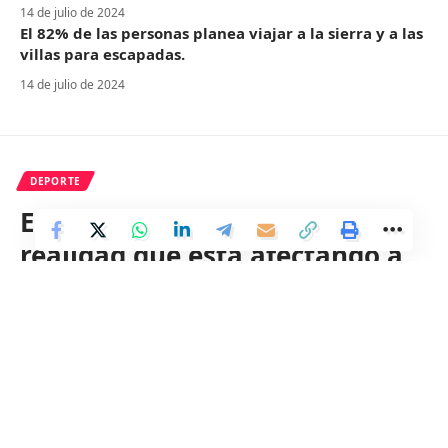
14 de julio de 2024
El 82% de las personas planea viajar a la sierra y a las
villas para escapadas.
14 de julio de 2024
DEPORTE
El cambio climático es una
realidad que está afectando a
nuestro planeta. A medida que
aumentan las emisiones de
gases de efecto invernadero, la
temperatura global está
subiendo y los efectos son cada