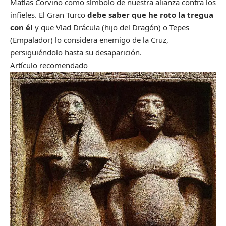
Matías Corvino como símbolo de nuestra alianza contra los
infieles. El Gran Turco
debe saber que he roto la tregua
con él
y que Vlad Drácula (hijo del Dragón) o Tepes
(Empalador) lo considera enemigo de la Cruz,
persiguiéndolo hasta su desaparición.
Artículo recomendado