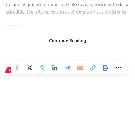
de que el gobierno municipal solo tuvo conocimiento de lo
sucedido, los tribunales son autónomos en sus decisiones.
Ayuntamiento de Madrid
,
Ciudades
,
Madrid
TAGGED:
Continue Reading
Facebook
DEPORTE
El HTML es un lenguaje de
marcado utilizado para diseñar
y estructurar páginas web.
Permite agregar elementos
como títulos, párrafos,
imágenes, enlaces y otros