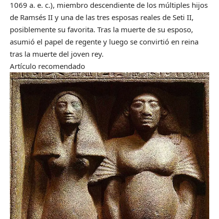
1069 a. e. c.), miembro descendiente de los múltiples hijos
de Ramsés II y una de las tres esposas reales de Seti II,
posiblemente su favorita. Tras la muerte de su esposo,
asumió el papel de regente y luego se convirtió en reina
tras la muerte del joven rey.
Artículo recomendado