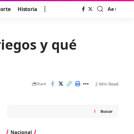
orte
Historia
Aa
Font
Resizer
riegos y qué
2 Min Read
Share
Buscar
Nacional