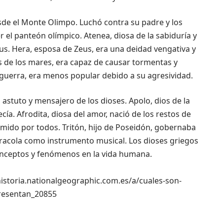
sde el Monte Olimpo. Luchó contra su padre y los
 el panteón olímpico. Atenea, diosa de la sabiduría y
 Zeus. Hera, esposa de Zeus, era una deidad vengativa y
s de los mares, era capaz de causar tormentas y
a guerra, era menos popular debido a su agresividad.
a astuto y mensajero de los dioses. Apolo, dios de la
ecía. Afrodita, diosa del amor, nació de los restos de
emido por todos. Tritón, hijo de Poseidón, gobernaba
racola como instrumento musical. Los dioses griegos
nceptos y fenómenos en la vida humana.
//historia.nationalgeographic.com.es/a/cuales-son-
resentan_20855