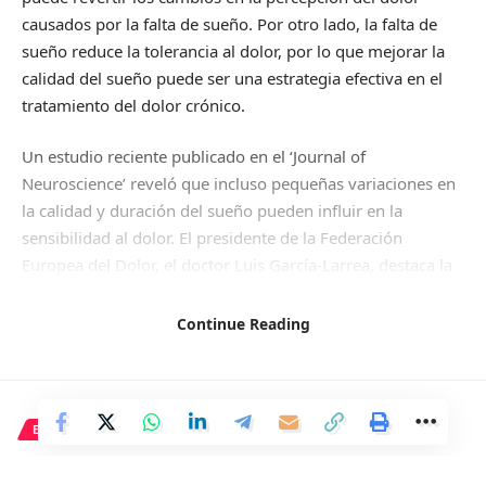
causados por la falta de sueño. Por otro lado, la falta de
sueño reduce la tolerancia al dolor, por lo que mejorar la
calidad del sueño puede ser una estrategia efectiva en el
tratamiento del dolor crónico.
Un estudio reciente publicado en el ‘Journal of
Neuroscience’ reveló que incluso pequeñas variaciones en
la calidad y duración del sueño pueden influir en la
sensibilidad al dolor. El presidente de la Federación
Europea del Dolor, el doctor Luis García-Larrea, destaca la
importancia de un buen descanso nocturno para la gestión
del dolor, ya que las personas que duermen peor tienden a
Continue Reading
experimentar más dolor.
Además del sueño, la dieta también juega un papel crucial
en el manejo del dolor crónico. La doctora en nutrición
ECONOMÍA
Laura Isabel Arranz destaca la importancia de una dieta
Emprender en España es un
antiinflamatoria, rica en antioxidantes y omega-3, para