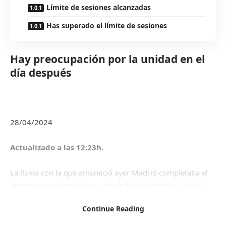
Límite de sesiones alcanzadas
Has superado el límite de sesiones
Hay preocupación por la unidad en el
día después
28/04/2024
Actualizado a las 12:23h.
La lluvia con la que amaneció ayer Madrid completaba el
atrezo con un tinte épico, casi de fútbol británico. ‘You’ll
Never Walk Alone’, Pedro. Pero llegado el momento ni
Continue Reading
siquiera el clima acompañó. Ni día primaveral, ni día para
la épica. Llegado el momento …