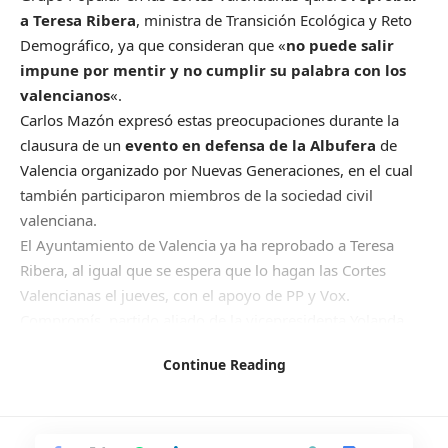
a Teresa Ribera
, ministra de Transición Ecológica y Reto
Demográfico, ya que consideran que «
no puede salir
impune por mentir y no cumplir su palabra con los
valencianos
«.
Carlos Mazón expresó estas preocupaciones durante la
clausura de un
evento en defensa de la Albufera
de
Valencia organizado por Nuevas Generaciones, en el cual
también participaron miembros de la sociedad civil
valenciana.
El Ayuntamiento de Valencia ya ha reprobado a Teresa
Ribera, al igual que se espera que lo hagan las Cortes
Valencianas el jueves, con el apoyo de PP y Vox.
Compromís, partido aliado de la vicepresidenta Yolanda
Díaz, decidió no votar a favor ni en contra de la
Continue Reading
reprobación en el Ayuntamiento.
La reprobación de la ministra se debe a su incumplimiento
del acuerdo de trasladar 20 hectómetros cúbicos de agua
al lago de la Albufera antes del 15 de mayo, habiendo