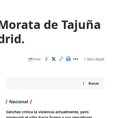
 Morata de Tajuña
rid.
1 Min Read
Share
Buscar
Nacional
Sánchez critica la violencia actualmente, pero
promovió el odio hacia Trump y sus seguidores