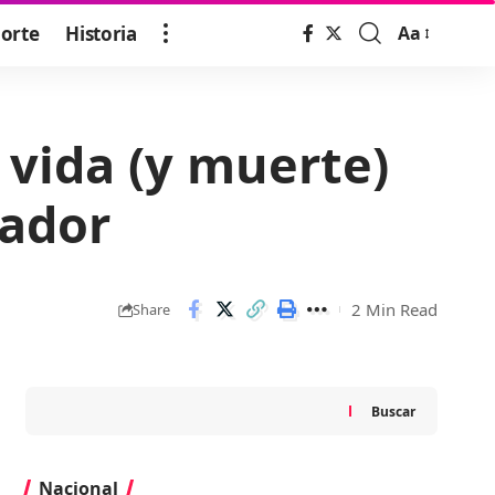
orte
Historia
Aa
Font
Resizer
 vida (y muerte)
tador
2 Min Read
Share
Buscar
Nacional