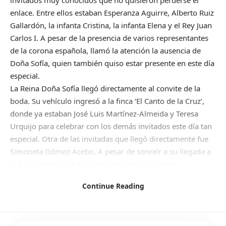
enlace. Entre ellos estaban Esperanza Aguirre, Alberto Ruiz
Gallardón, la infanta Cristina, la infanta Elena y el Rey Juan
Carlos I. A pesar de la presencia de varios representantes
de la corona española, llamó la atención la ausencia de
Doña Sofía, quien también quiso estar presente en este día
especial.
La Reina Doña Sofía llegó directamente al convite de la
boda. Su vehículo ingresó a la finca ‘El Canto de la Cruz’,
donde ya estaban José Luis Martínez-Almeida y Teresa
Urquijo para celebrar con los demás invitados este día tan
especial. Otra de las invitadas que llegó directamente fue
Simoneta Gómez-Acebo. A pesar de sonreír a su llegada a
la finca, entró sin hacer declaraciones a la prensa.
Recientemente, se pudo ver cómo las dos se saludaban
Continue Reading
cariñosamente en la Procesión del Cristo de los
Alabarderos. A pesar de estar en duelo por el fallecimiento
de su hermano, quiso estar presente en la boda del alcalde