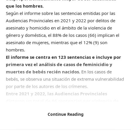
que los hombres.
Según el informe sobre las sentencias emitidas por las
Audiencias Provinciales en 2021 y 2022 por delitos de
asesinato y homicidio en el ámbito de la violencia de
género y doméstica, el 88% de los casos (66) implican el
asesinato de mujeres, mientras que el 12% (9) son
hombres.
El informe se centra en 123 sentencias e incluye por
primera vez el análisis de casos de feminicidio y
muertes de bebés recién nacidos.
En los casos de
bebés, se observa una situación de extrema vulnerabilidad
por parte de los autores de los crímenes.
Entre 2021 y 2022, las Audiencias Provinciales
dictaron un total de 66 sentencias por violencia de
género en el ámbito de la pareja o expareja,
Continue Reading
condenando por delito de asesinato en un 75% de los
casos y por homicidio en el 25% restante.
En cuanto al perfil de las víctimas, el informe señala que la