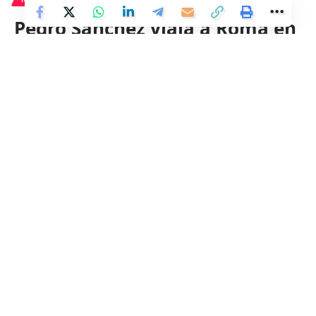
Pedro Sánchez viaja a Roma en
medio de la crisis del ‘caso
Koldo’ y las sospechas sobre su
esposa
2 Min Read
Distrito
Last updated: 6 de marzo de 2024 09:57