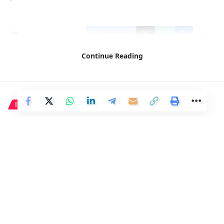
Facebook
Continue Reading
INTERNACIONAL
El TPI seguirá investigando
posibles crímenes en Palestina
a pesar de las amenazas
3 Min Read
Distrito
Last updated: 17 de mayo de 2024 22:10