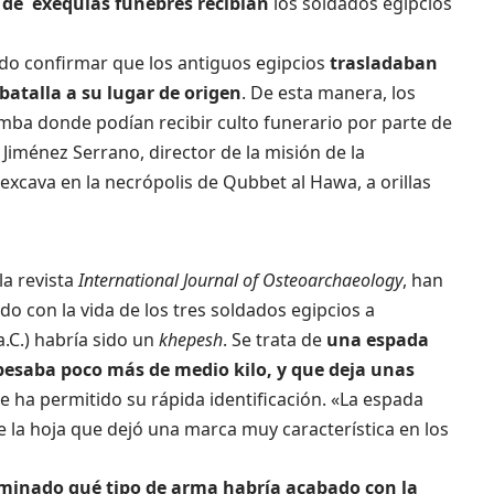
 de exequias fúnebres recibían
los soldados egipcios
ido confirmar que los antiguos egipcios
trasladaban
batalla a su lugar de origen
. De esta manera, los
mba donde podían recibir culto funerario por parte de
Jiménez Serrano, director de la misión de la
xcava en la necrópolis de Qubbet al Hawa, a orillas
la revista
International Journal of Osteoarchaeology
, han
 con la vida de los tres soldados egipcios a
a.C.) habría sido un
khepesh
. Se trata de
una espada
esaba poco más de medio kilo, y que deja unas
e ha permitido su rápida identificación. «La espada
e la hoja que dejó una marca muy característica en los
rminado qué tipo de arma habría acabado con la