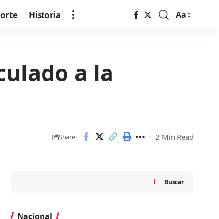
orte
Historia
Aa
Font
Resizer
culado a la
2 Min Read
Share
Buscar
Nacional