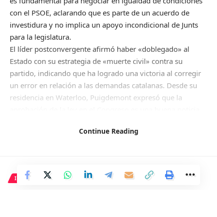
es fundamental para negociar en igualdad de condiciones
con el PSOE, aclarando que es parte de un acuerdo de
investidura y no implica un apoyo incondicional de Junts
para la legislatura.
El líder postconvergente afirmó haber «doblegado» al
Estado con su estrategia de «muerte civil» contra su
partido, indicando que ha logrado una victoria al corregir
un error en relación a las demandas catalanas. Desde su
residencia en Waterloo, Puigdemont expresó que la
aprobación de la ley en el Congreso es una buena noticia,
aunque advirtió que la aplicación no será sencilla.
Continue Reading
(Se espera más información)
Fuente (para controlar el refrito):
https://www.vozpopuli.com/espana/cataluna/puigdemont-
INTERNACIONAL
amnistia-acuerdo-investidura-y-que-el-objetivo-es-la-
independencia.html
Benny Gantz propone disolver
la Knesset y convocar