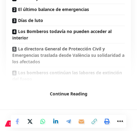
El último balance de emergencias
Días de luto
Los Bomberos todavía no pueden acceder al
interior
La directora General de Protección Civil y
Emergencias traslada desde València su solidaridad a
los afectados
Los bomberos continúan las labores de extinción
del fuego
Activan un equipo de atención psicológica para
Continue Reading
asistir a los afectados
Se suspenden las Fallas, incluida la mascletà,
hasta nuevo aviso
INTERNACIONAL
Las autoridades cuentan con al menos 19
desaparecidos en el edificio siniestrado
Rishi Sunak experimenta una