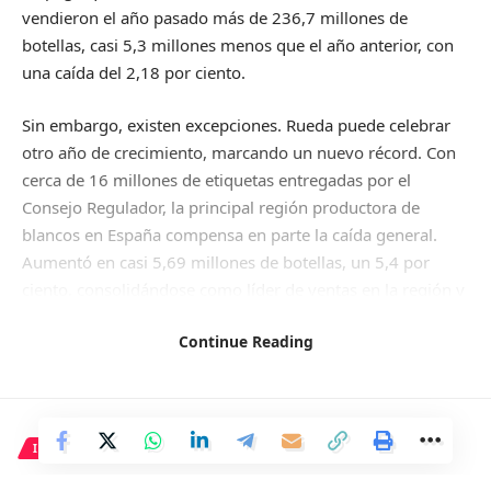
vendieron el año pasado más de 236,7 millones de
botellas, casi 5,3 millones menos que el año anterior, con
una caída del 2,18 por ciento.
Sin embargo, existen excepciones. Rueda puede celebrar
otro año de crecimiento, marcando un nuevo récord. Con
cerca de 16 millones de etiquetas entregadas por el
Consejo Regulador, la principal región productora de
blancos en España compensa en parte la caída general.
Aumentó en casi 5,69 millones de botellas, un 5,4 por
ciento, consolidándose como líder de ventas en la región y
segunda a nivel nacional.
Continue Reading
En la DO donde la uva verdejo es la estrella,
estos
vinos tranquilos son los más demandados y representan la
mayor parte de las ventas en un año récord. El presidente
del Consejo Regulador, Carlos Yllera, destaca que la
INTERNACIONAL
tendencia al alza en la DO Rueda es aún más destacable
considerando la disminución del consumo de vino a nivel