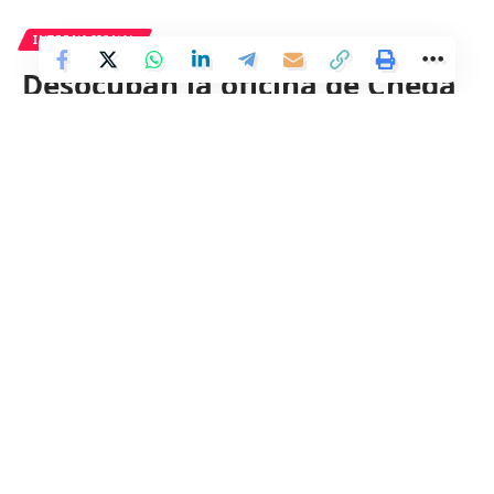
INTERNACIONAL
Desocupan la oficina de Chega
en Lisboa debido a la presencia
amenazante de un hombre que
planeaba atacar a Ventura.
2 Min Read
Distrito
Last updated: 23 de mayo de 2024 15:32