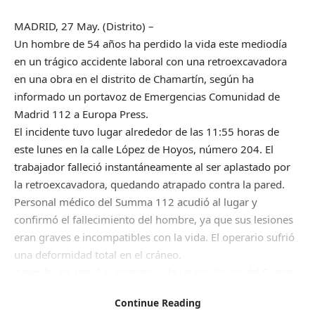
MADRID, 27 May. (Distrito) –
Un hombre de 54 años ha perdido la vida este mediodía
en un trágico accidente laboral con una retroexcavadora
en una obra en el distrito de Chamartín, según ha
informado un portavoz de Emergencias Comunidad de
Madrid 112 a Europa Press.
El incidente tuvo lugar alrededor de las 11:55 horas de
este lunes en la calle López de Hoyos, número 204. El
trabajador falleció instantáneamente al ser aplastado por
la retroexcavadora, quedando atrapado contra la pared.
Personal médico del Summa 112 acudió al lugar y
confirmó el fallecimiento del hombre, ya que sus lesiones
eran graves e incompatibles con la vida. El operario sufrió
una deformidad total en el cráneo.
Además, se activó la presencia de un psicólogo del Summa
para brindar apoyo a los compañeros del fallecido. Los
Continue Reading
Bomberos del Ayuntamiento de Madrid también se