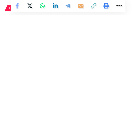
INTERNACIONAL
Ucrania reduce la edad de
reclutamiento militar para
enfrentar a Rusia y aumentar
la movilización
2 Min Read
Distrito
Last updated: 3 de abril de 2024 11:24