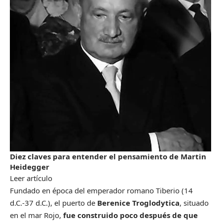
Diez claves para entender el pensamiento de Martin
Heidegger
Leer artículo
Fundado en época del emperador romano Tiberio (14
d.C.-37 d.C.), el puerto de
Berenice Troglodytica
, situado
en el mar Rojo,
fue construido poco después de que