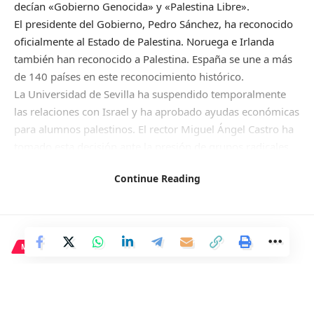
decían «Gobierno Genocida» y «Palestina Libre».
El presidente del Gobierno, Pedro Sánchez, ha reconocido
oficialmente al Estado de Palestina. Noruega e Irlanda
también han reconocido a Palestina. España se une a más
de 140 países en este reconocimiento histórico.
La Universidad de Sevilla ha suspendido temporalmente
las relaciones con Israel y ha aprobado ayudas económicas
para alumnos palestinos. El rector Miguel Ángel Castro ha
tomado esta decisión ante la presión de grupos radicales.
Continue Reading
Fuente (para controlar el refrito):
https://okdiario.com/andalucia/estudiantes-radicales-
universidad-sevilla-destrozan-triana-mostrar-odio-israel-
12899192
MADRID
Más Madrid considera
Facebook
presentar denuncia por