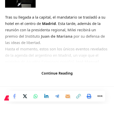
Tras su llegada a la capital, el mandatario se trasladó a su
hotel en el centro de
Madrid
. Esta tarde, además de la
reunión con la presidenta regional, Milei recibirá un
premio del Instituto
Juan de Mariana
por su defensa de
las ideas de libertad.
Hasta el momento, estos son los únicos eventos revelados
de la agenda del argentino en Madrid, un viaje que el
ministro de Asuntos Exteriores español,
José Manuel
Albares
, calificó como «privado».
Continue Reading
Facebook
ECONOMÍA
Pekín destina 231.000 millones