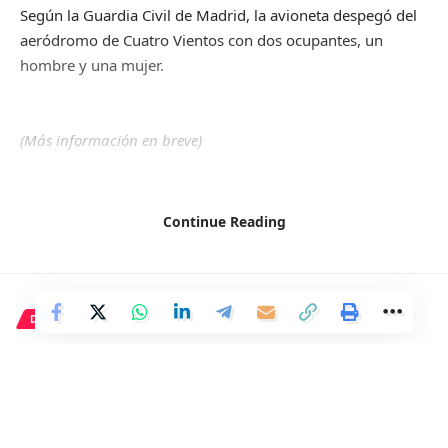
Según la Guardia Civil de Madrid, la avioneta despegó del
aeródromo de Cuatro Vientos con dos ocupantes, un
hombre y una mujer.
(Más información en breve)
Continue Reading
Ciudades
,
Guardia Civil
,
Madrid
TAGGED:
Facebook
DEPORTE
La final de la Champions es
crucial y conlleva riesgos
2 Min Read