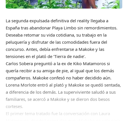
La segunda expulsada definitiva del reality llegaba a
España tras abandonar Playa Limbo sin remordimientos.
Deseaba retomar su vida cotidiana, su trabajo en la
peluquería y disfrutar de las comodidades fuera del
concurso. Antes, debía enfrentarse a Makoke y las
tensiones en el plató de ‘Tierra de nadie’.
Carlos Sobera preguntó a la ex de Kiko Matamoros si
quería recibir a su amiga de pie, al igual que los demás
compañeros. Makoke confesó no haber decidido aún.
Lorena Morlote entró al plató y Makoke se quedó sentada,
a diferencia de los demás. La superviviente saludó a sus
familiares, se acercó a Makoke y se dieron dos besos
corteses.
El primer tema tratado fue la conversación con Laura
Matamoros, donde Lorena dijo que «Makoke no vale para
defenderme». Makoke argumentó que no quiso ser su