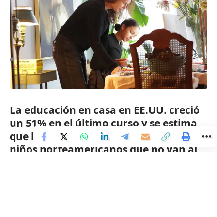
cordobeses-baja-numero-aumenta-gravedad-fuman-
porque-esta-chulo_178077.html
Facebook
La educación en casa en EE.UU. creció
un 51% en el último curso y se estima
que hay entre 1,9 y 2,7 millones de
niños norteamericanos que no van al
colegio cada mañana. Contra el cliché,
ha dejado de ser un fenómeno
exclusivo de la América rural