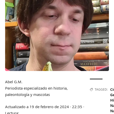
Abel G.M.
Periodista especializado en historia,
Ci
TAGGED:
paleontología y mascotas
G
Hi
Na
Actualizado a
19 de febrero de 2024 · 22:35
·
Na
Lectura: