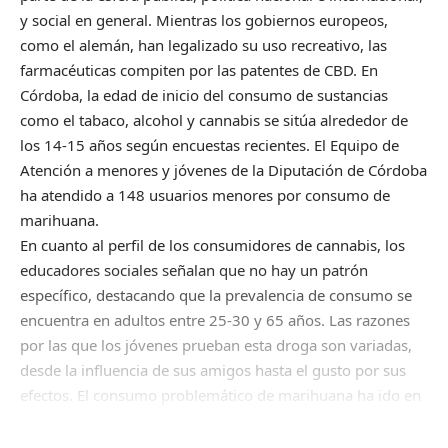
y social en general. Mientras los gobiernos europeos,
como el alemán, han legalizado su uso recreativo, las
farmacéuticas compiten por las patentes de CBD. En
Córdoba, la edad de inicio del consumo de sustancias
como el tabaco, alcohol y cannabis se sitúa alrededor de
los 14-15 años según encuestas recientes. El Equipo de
Atención a menores y jóvenes de la Diputación de Córdoba
ha atendido a 148 usuarios menores por consumo de
marihuana.
En cuanto al perfil de los consumidores de cannabis, los
educadores sociales señalan que no hay un patrón
específico, destacando que la prevalencia de consumo se
encuentra en adultos entre 25-30 y 65 años. Las razones
por las que los jóvenes prueban esta droga son variadas,
desde la influencia de sus amigos hasta el gusto por sus
efectos. El consumo problemático de marihuana ha ido en
aumento, con un promedio de seis porros diarios y
problemas familiares y escolares asociados.