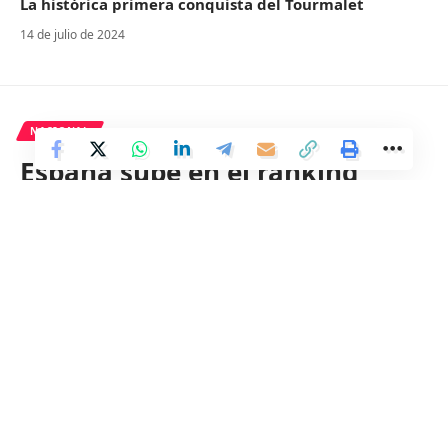
La histórica primera conquista del Tourmalet
14 de julio de 2024
NACIONAL
España sube en el ránking
mundial de libertad de prensa
pero enfrenta mayor presión
política, pasando del puesto 36
al 30.
2 Min Read
Distrito
Last updated: 3 de mayo de 2024 06:44