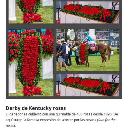
Derby de Kentucky rosas
El ganador es cubierto con una guirnalda de 400 rosas desde 1896. De
aquí surge la famosa expresión de «correr por las rosas» (
Run for the
roses
).