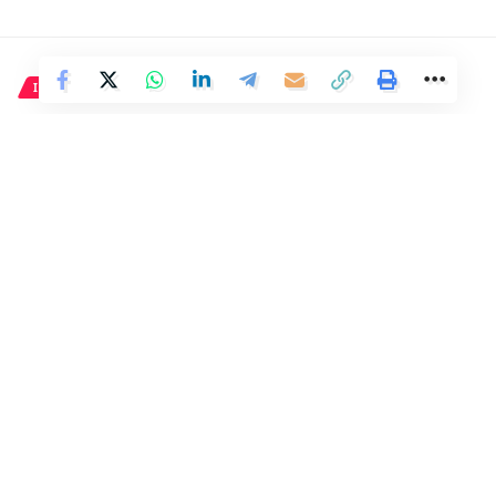
INTERNACIONAL
Desalojo de manifestantes
propalestinos en la universidad
Sciences Po de París.
2 Min Read
Distrito
Last updated: 3 de mayo de 2024 16:14