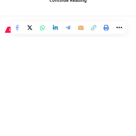
Continue Reading
https://www.eldebate.com/espana/20240602/abascal-
muros-menos-moros-no-respetan-mujeres_201913.html
INTERNACIONAL
Facebook
Maldivas prohíbe la entrada a
personas con pasaporte israelí
1 Min Read
Distrito
Last updated: 2 de junio de 2024 16:19