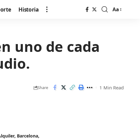
orte
Historia
Aa
Font
Resizer
en uno de cada
udio.
1 Min Read
Share
lquiler
,
Barcelona
,