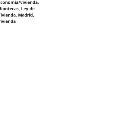
economia/vivienda
,
Hipotecas
,
Ley de
Vivienda
,
Madrid
,
Vivienda