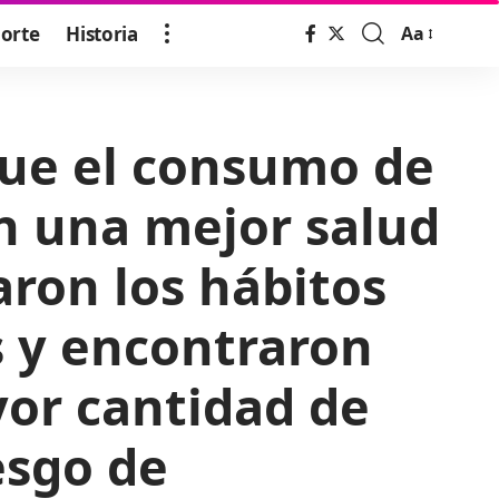
orte
Historia
Aa
Font
Resizer
que el consumo de
on una mejor salud
aron los hábitos
s y encontraron
or cantidad de
esgo de