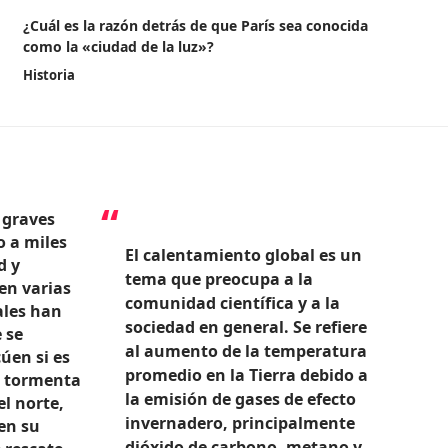
¿Cuál es la razón detrás de que París sea conocida
como la «ciudad de la luz»?
Historia
 graves
o a miles
El calentamiento global es un
d y
tema que preocupa a la
en varias
comunidad científica y a la
ales han
sociedad en general. Se refiere
 se
al aumento de la temperatura
úen si es
promedio en la Tierra debido a
a tormenta
la emisión de gases de efecto
l norte,
invernadero, principalmente
en su
dióxido de carbono, metano y