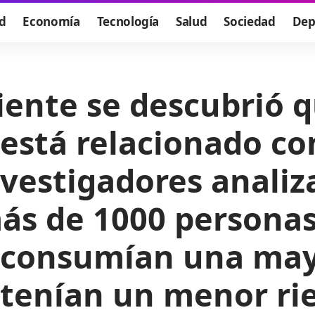
d
Economía
Tecnología
Salud
Sociedad
Dep
iente se descubrió 
 está relacionado c
nvestigadores analiz
más de 1000 persona
 consumían una may
 tenían un menor ri