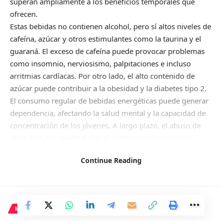
superan ampliamente a los beneficios temporales que
ofrecen.
Estas bebidas no contienen alcohol, pero sí altos niveles de
cafeína, azúcar y otros estimulantes como la taurina y el
guaraná. El exceso de cafeína puede provocar problemas
como insomnio, nerviosismo, palpitaciones e incluso
arritmias cardíacas. Por otro lado, el alto contenido de
azúcar puede contribuir a la obesidad y la diabetes tipo 2.
El consumo regular de bebidas energéticas puede generar
dependencia, afectando la salud mental y la capacidad de
concentración de los jóvenes. A largo plazo, el abuso de
estas bebidas puede dañar el sistema cardiovascular y
aumentar el riesgo de hipertensión y enfermedades
Continue Reading
cardíacas.
En España, según la encuesta ESTUDES, cuatro de cada diez
estudiantes de entre 14 y 18 años consumen bebidas
energéticas, y más de la mitad de quienes las han probado
MADRID
reportan problemas de salud relacionados con su