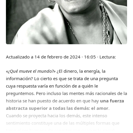
Actualizado a
14 de febrero de 2024 · 16:05
·
Lectura:
«¿Qué mueve el mundo?»
¿El dinero, la energía, la
información?
Lo cierto es que se trata de una pregunta
cuya respuesta varía en función de a quién le
preguntemos. Pero incluso las mentes más racionales de la
historia se han puesto de acuerdo en que hay
una fuerza
abstracta superior
a todas las demás:
el amor
.
Cuando se proyecta hacia los demás, este intenso
sentimiento constituye una de las múltiples formas que
tiene el ser humano de conectar con su
yo
más social: