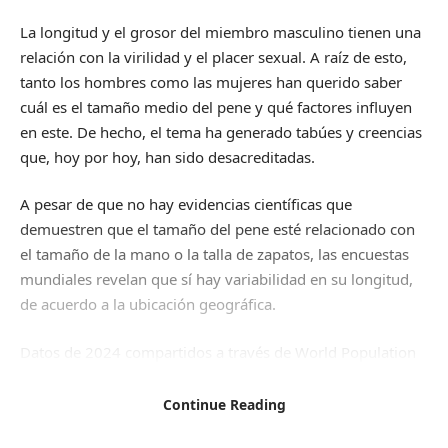
La longitud y el grosor del miembro masculino tienen una
relación con la virilidad y el placer sexual. A raíz de esto,
tanto los hombres como las mujeres han querido saber
cuál es el tamaño medio del pene y qué factores influyen
en este. De hecho, el tema ha generado tabúes y creencias
que, hoy por hoy, han sido desacreditadas.
A pesar de que no hay evidencias científicas que
demuestren que el tamaño del pene esté relacionado con
el tamaño de la mano o la talla de zapatos, las encuestas
mundiales revelan que sí hay variabilidad en su longitud,
de acuerdo a la ubicación geográfica.
Datos de 2024
compartidos a través de World Population
Review revelan que, en promedio, el tamaño normal oscila
entre 12,9 y 13,9 centímetros erecto. España se encuentra
Continue Reading
en el puesto 91, con una media de 13,58.