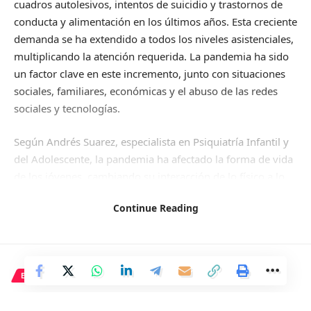
cuadros autolesivos, intentos de suicidio y trastornos de
conducta y alimentación en los últimos años. Esta creciente
demanda se ha extendido a todos los niveles asistenciales,
multiplicando la atención requerida. La pandemia ha sido
un factor clave en este incremento, junto con situaciones
sociales, familiares, económicas y el abuso de las redes
sociales y tecnologías.
Según Andrés Suarez, especialista en Psiquiatría Infantil y
del Adolescente, la pandemia ha afectado la forma de vida
de los jóvenes, cambiando su interacción de lo físico a lo
digital, eliminando espacios comunes y exacerbando
Continue Reading
tensiones familiares. Otros factores como la
postpandemia, guerras y cambio climático también
influyen en el malestar psíquico generalizado en la
sociedad.
ECONOMÍA
En cuanto a la atención médica de urgencia, los servicios
Encuentro de Pallete y STC en