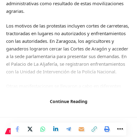
administrativas como resultado de estas movilizaciones
agrarias.
Los motivos de las protestas incluyen cortes de carreteras,
tractoradas en lugares no autorizados y enfrentamientos
con las autoridades. En Zaragoza, los agricultores y
ganaderos lograron cercar las Cortes de Aragón y acceder
a la sede parlamentaria para presentar sus demandas. En
el Palacio de La Aljafería, se registraron enfrentamientos
con la Unidad de Intervención de la Policía Nacional.
Otras manifestaciones se llevaron a cabo en diferentes
lugares, como en Lleida, donde alrededor de 300
manifestantes cortaron la A-2 en Tàrrega; en Miranda de
Continue Reading
Ebro (Burgos), donde camiones quedaron varados en las
plataformas logísticas debido a las protestas; y en
Guipúzcoa, donde vehículos se dirigieron a San Sebastián
en tres columnas.
INTERNACIONAL