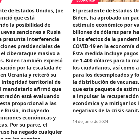
ECONOMÍA
nte de Estados Unidos, Joe
El presidente de Estados Un
unció que está
Biden, ha aprobado un pa
do la posibilidad de
estímulo económico por val
uevas sanciones a Rusia
billones de dólares para ha
a presunta interferencia
a los efectos de la pandem
cciones presidenciales de
COVID-19 en la economía de
 el ciberataque masivo a
Esta medida incluye pagos
s. Biden también expresó
de 1.400 dólares para la m
pación por la escalada de
los ciudadanos, así como 
en Ucrania y reiteró su
para los desempleados y f
 integridad territorial de
la distribución de vacunas
El mandatario afirmó que
que este paquete de estím
stración está evaluando
a impulsar la recuperación
esta proporcional a las
económica y a mitigar los
de Rusia, incluyendo
negativos de la crisis sanit
sanciones económicas y
14 de junio de 2024
as. Por su parte, el
ruso ha negado cualquier