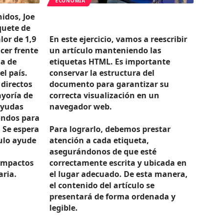
ECONOMÍA
idos, Joe
quete de
or de 1,9
En este ejercicio, vamos a reescribir
cer frente
un artículo manteniendo las
ia de
etiquetas HTML. Es importante
l país.
conservar la estructura del
 directos
documento para garantizar su
ayoría de
correcta visualización en un
ayudas
navegador web.
ondos para
. Se espera
Para lograrlo, debemos prestar
ulo ayude
atención a cada etiqueta,
asegurándonos de que esté
 impactos
correctamente escrita y ubicada en
aria.
el lugar adecuado. De esta manera,
el contenido del artículo se
presentará de forma ordenada y
legible.