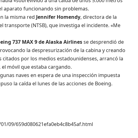
había «sobrevivido a una caída de unos 5.000 metros
el aparato funcionando sin problemas.
 en la misma red
Jennifer Homendy
, directora de la
 transporte (NTSB), que investiga el incidente. «Me
eing 737 MAX 9 de Alaska Airlines
se desprendió de
provocando la despresurización de la cabina y creando
s citados por los medios estadounidenses, arrancó la
, el móvil que estaba cargando.
 algunas naves en espera de una inspección impuesta
supuso la caída el lunes de las acciones de Boeing.
4/01/09/659d080621efa0eb4c8b45af.html