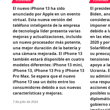
ECONOMÍA
ECONOMÍA
El nuevo iPhone 13 ha sido
El preside
anunciado por Apple en un evento
Biden, an
virtual. Esta nueva versión del
consideran
teléfono inteligente de la empresa
imponer n
de tecnología líder presenta varias
debido a l
mejoras y actualizaciones, incluido
en las ele
un nuevo procesador más potente,
2020 y por
una mejor duración de la batería y
SolarWind
una cámara mejorada. El iPhone 13
su preocu
también estará disponible en cuatro
tensiones 
modelos diferentes: iPhone 13 mini,
apoyo a la
iPhone 13, iPhone 13 Pro y iPhone 13
Ucrania. 
Pro Max. Se espera que el nuevo
su admini
iPhone 13 sea un éxito entre los
una respu
consumidores debido a sus nuevas
acciones 
características y mejoras.
posibles 
diplomátic
7 de julio de 2024
gobierno 