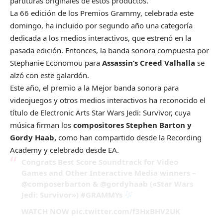
partituras originales de estos productos.
La
66 edición de los Premios Grammy
, celebrada este
domingo, ha incluido por segundo año una categoría
dedicada a los medios interactivos, que estrenó en la
pasada edición. Entonces, la banda sonora compuesta por
Stephanie Economou para
Assassin’s Creed Valhalla
se
alzó con este galardón.
Este año, el premio a la Mejor banda sonora para
videojuegos y otros medios interactivos ha reconocido el
título de Electronic Arts Star Wars Jedi: Survivor, cuya
música firman los
compositores Stephen Barton y
Gordy Haab,
como han compartido desde
la Recording
Academy
y celebrado desde
EA
.
Congrats Best Score Soundtrack for Video
Games and Other Interactive Media winners –
@composerbarton
&
@gordyhaab
(«Star Wars
Jedi: Survivor»)
#GRAMMYs
WATCH NOW
pic.twitter.com/f3HxBHV2UK