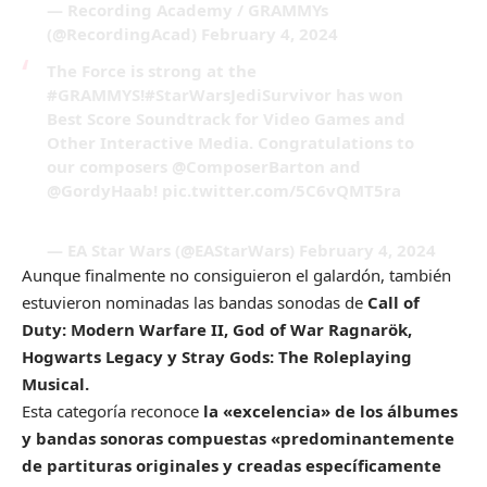
— Recording Academy / GRAMMYs
(@RecordingAcad)
February 4, 2024
The Force is strong at the
#GRAMMYS
!
#StarWarsJediSurvivor
has won
Best Score Soundtrack for Video Games and
Other Interactive Media. Congratulations to
our composers
@ComposerBarton
and
@GordyHaab
!
pic.twitter.com/5C6vQMT5ra
— EA Star Wars (@EAStarWars)
February 4, 2024
Aunque finalmente no consiguieron el galardón, también
estuvieron nominadas las bandas sonodas de
Call of
Duty: Modern Warfare II, God of War Ragnarök,
Hogwarts Legacy y Stray Gods: The Roleplaying
Musical.
Esta categoría reconoce
la «excelencia» de los álbumes
y bandas sonoras compuestas «predominantemente
de partituras originales y creadas específicamente