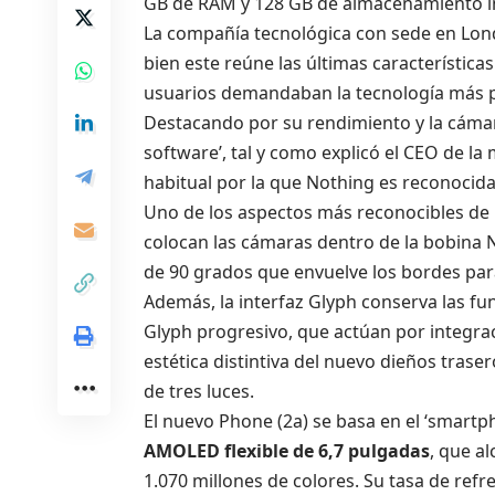
GB de RAM y 128 GB de almacenamiento i
La compañía tecnológica con sede en Londr
bien este reúne las últimas característica
usuarios demandaban la tecnología más p
Destacando por su rendimiento y la cámara 
software’, tal y como explicó el CEO de la 
habitual por la que Nothing es reconocida
Uno de los aspectos más reconocibles de l
colocan las cámaras dentro de la bobina N
de 90 grados que envuelve los bordes par
Además, la interfaz Glyph conserva las fun
Glyph progresivo, que actúan por integrac
estética distintiva del nuevo dieños trase
de tres luces.
El nuevo Phone (2a) se basa en el ‘smartp
AMOLED flexible de 6,7 pulgadas
, que a
1.070 millones de colores. Su tasa de ref