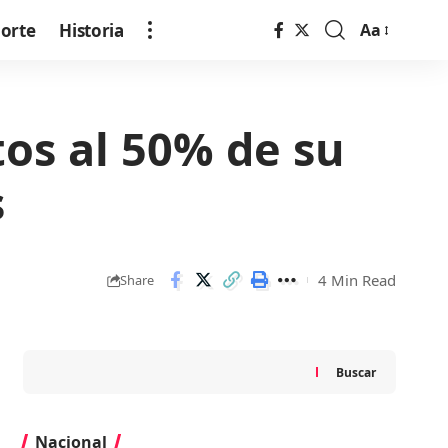
orte
Historia
Aa
Font
Resizer
os al 50% de su
s
4 Min Read
Share
Buscar
Nacional