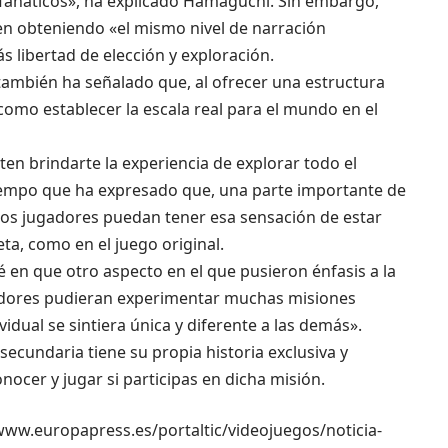
fanáticos», ha explicado Hamaguchi. Sin embargo,
en obteniendo «el mismo nivel de narración
s libertad de elección y exploración.
 también ha señalado que, al ofrecer una estructura
como establecer la escala real para el mundo en el
en brindarte la experiencia de explorar todo el
 tiempo que ha expresado que, una parte importante de
e los jugadores puedan tener esa sensación de estar
ta, como en el juego original.
en que otro aspecto en el que pusieron énfasis a la
gadores pudieran experimentar muchas misiones
idual se sintiera única y diferente a las demás».
ecundaria tiene su propia historia exclusiva y
ocer y jugar si participas en dicha misión.
//www.europapress.es/portaltic/videojuegos/noticia-