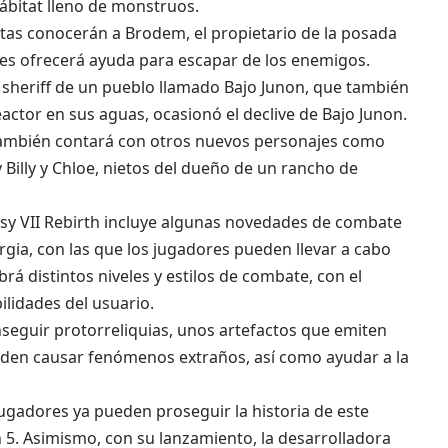
ábitat lleno de monstruos.
stas conocerán a Brodem, el propietario de la posada
les ofrecerá ayuda para escapar de los enemigos.
 sheriff de un pueblo llamado Bajo Junon, que también
reactor en sus aguas, ocasionó el declive de Bajo Junon.
h también contará con otros nuevos personajes como
y Billy y Chloe, nietos del dueño de un rancho de
asy VII Rebirth incluye algunas novedades de combate
rgia, con las que los jugadores pueden llevar a cabo
rá distintos niveles y estilos de combate, con el
ilidades del usuario.
eguir protorreliquias, unos artefactos que emiten
eden causar fenómenos extraños, así como ayudar a la
 jugadores ya pueden proseguir la historia de este
 5. Asimismo, con su lanzamiento, la desarrolladora