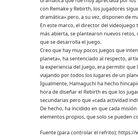
dramática que fue muy apreciada por los 
con Remake y Rebirth, los jugadores sigu
dramática» pero, a su vez, disponen de má
En este marco, el director del videojuego
más abierta, se plantearon nuevos retos, 
que se desarrolla el juego.
Creo que hay muy pocos juegos que intent
planeta», ha sentenciado al respecto, al
la experiencia del juego, era permitir qu
viajando por todos los lugares de un plane
Igualmente, Hamaguchi ha hecho hincapié 
hora de diseñar el Rebirth es que los ju
secundarias pero que «cada actividad indiv
De hecho, ha incidido en que cada misión s
elementos propios, que solo se pueden con
Fuente (para controlar el refrito): https: