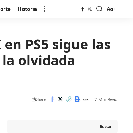
orte
Historia
Aa
Font
Resizer
 en PS5 sigue las
la olvidada
7 Min Read
Share
Buscar