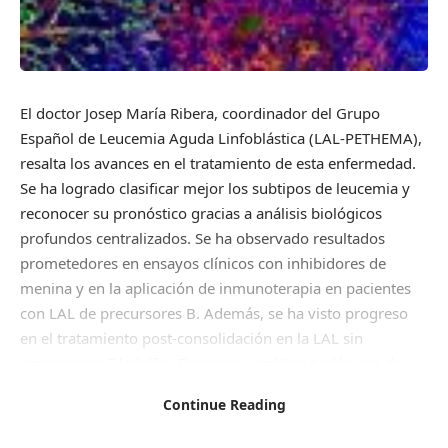
El doctor Josep María Ribera, coordinador del Grupo
Español de Leucemia Aguda Linfoblástica (LAL-PETHEMA),
resalta los avances en el tratamiento de esta enfermedad.
Se ha logrado clasificar mejor los subtipos de leucemia y
reconocer su pronóstico gracias a análisis biológicos
profundos centralizados. Se ha observado resultados
prometedores en ensayos clínicos con inhibidores de
menina y en la aplicación de inmunoterapia en pacientes
con LAL de precursores B. Además, se ha visto progreso
en el tratamiento post-consolidación en la LAL sin
cromosoma Filadelfia. El acceso a análisis biológicos de
alta calidad y la participación en ensayos clínicos a nivel
Continue Reading
europeo son pasos importantes para avanzar en el
tratamiento de la LAL. El mensaje para los pacientes es