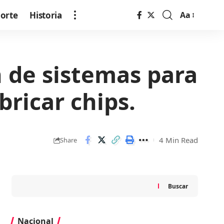
orte
Historia
Aa
Font
Resizer
n de sistemas para
bricar chips.
4 Min Read
Share
Buscar
Nacional